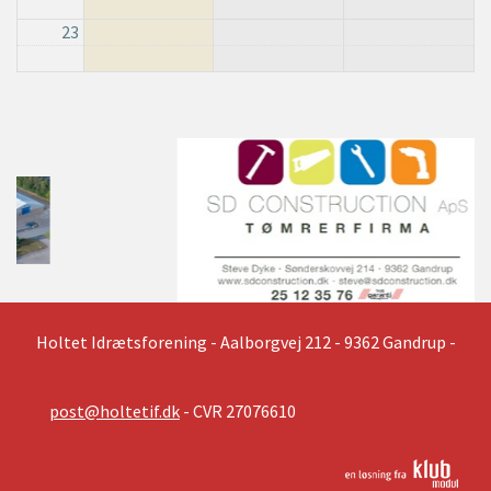
23
Holtet Idrætsforening
- Aalborgvej 212 - 9362 Gandrup -
post@holtetif.dk
- CVR 27076610